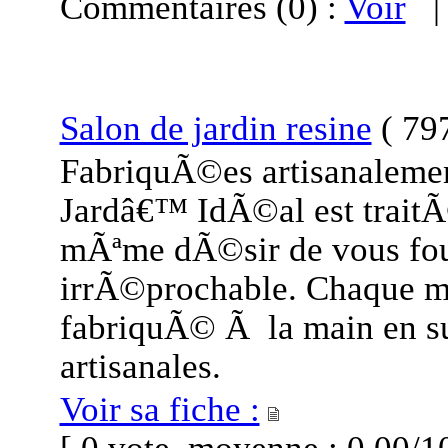
Commentaires (0) :
Voir
Salon de jardin resine
(
797
FabriquÃ©es artisanalemen
Jardâ€™ IdÃ©al est traitÃ
mÃªme dÃ©sir de vous fou
irrÃ©prochable. Chaque me
fabriquÃ© Ã la main en s
artisanales.
Voir sa fiche :