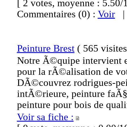
[ 2 votes, moyenne : 5.5
Commentaires (0) :
Voir
Peinture Brest
(
565 visite
Notre Ã©quipe intervient
pour la rÃ©alisation de vo
DÃ©couvrez rodrigues-pein
intÃ©rieure, peinture faÃ§
peinture pour bois de qual
Voir sa fiche :