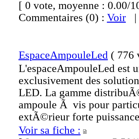
[ 0 vote, moyenne : 0.00
Commentaires (0) :
Voir
EspaceAmpouleLed
(
776 v
L'espaceAmpouleLed est u
exclusivement des solutio
LED. La gamme distribuÃ©
ampoule Ã vis pour particu
extÃ©rieur forte puissance
Voir sa fiche :