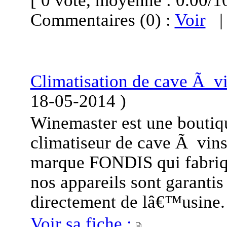
[ 0 vote, moyenne : 0.00
Commentaires (0) :
Voir
Climatisation de cave Ã v
18-05-2014
)
Winemaster est une boutiqu
climatiseur de cave Ã vins
marque FONDIS qui fabriqu
nos appareils sont garantis
directement de lâ€™usine.
Voir sa fiche :