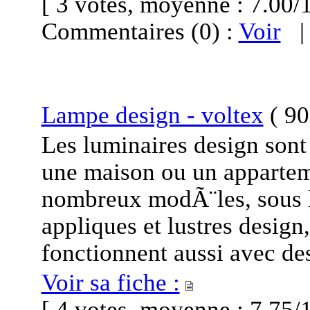
[ 3 votes, moyenne : 7.0
Commentaires (0) :
Voir
Lampe design - voltex
(
90
Les luminaires design son
une maison ou un appartem
nombreux modÃ¨les, sous l
appliques et lustres design
fonctionnent aussi avec de
Voir sa fiche :
[ 4 votes, moyenne : 7.7