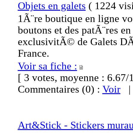
Objets en galets
(
1224 vis
1Ã¨re boutique en ligne v
boutons et des patÃ¨res en
exclusivitÃ© de Galets D
France.
Voir sa fiche :
[ 3 votes, moyenne : 6.6
Commentaires (0) :
Voir
Art&Stick - Stickers murau