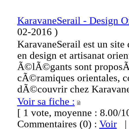
KaravaneSerail - Design Or
02-2016
)
KaravaneSerail est un site
en design et artisanat orien
Ã©lÃ©gants sont proposÃ
cÃ©ramiques orientales, co
dÃ©couvrir chez Karavane
Voir sa fiche :
[ 1 vote, moyenne : 8.00
Commentaires (0) :
Voir