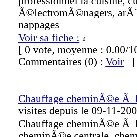
professionnel la cuisine, cu
Ã©lectromÃ©nagers, arÃ´me
nappages
Voir sa fiche :
[ 0 vote, moyenne : 0.00
Commentaires (0) :
Voir
Chauffage cheminÃ©e Ã b
visites
depuis le
09-11-20
Chauffage cheminÃ©e Ã b
cheminÃ©e centrale, chem