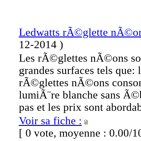
Ledwatts rÃ©glette nÃ©on
12-2014
)
Les rÃ©glettes nÃ©ons son
grandes surfaces tels que: 
rÃ©glettes nÃ©ons conso
lumiÃ¨re blanche sans Ã©b
pas et les prix sont abordab
Voir sa fiche :
[ 0 vote, moyenne : 0.00