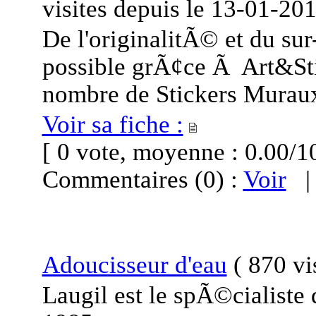
visites
depuis le
13-01-20
De l'originalitÃ© et du su
possible grÃ¢ce Ã Art&St
nombre de Stickers Muraux 
Voir sa fiche :
[ 0 vote, moyenne : 0.00
Commentaires (0) :
Voir
Adoucisseur d'eau
(
870 vi
Laugil est le spÃ©cialiste 