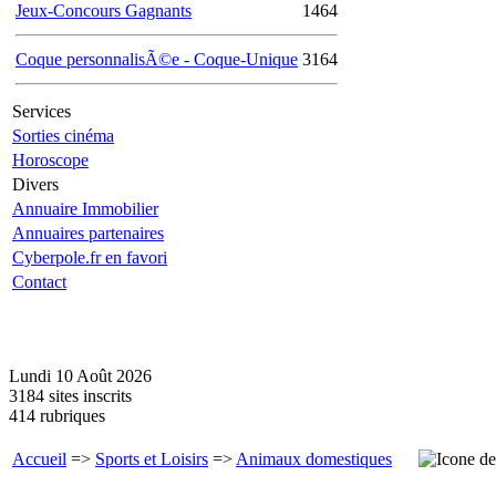
Jeux-Concours Gagnants
1464
Coque personnalisÃ©e - Coque-Unique
3164
Services
Sorties cinéma
Horoscope
Divers
Annuaire Immobilier
Annuaires partenaires
Cyberpole.fr en favori
Contact
Lundi 10 Août 2026
3184 sites inscrits
414 rubriques
Accueil
=>
Sports et Loisirs
=>
Animaux domestiques