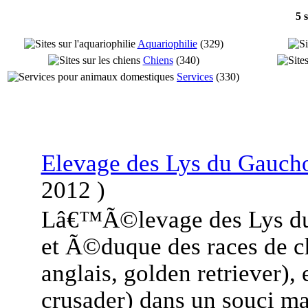
5 
Aquariophilie
(
329
)
Chiens
(
340
)
Services
(
330
)
Elevage des Lys du Gauch
2012
)
Lâ€™Ã©levage des Lys du
et Ã©duque des races de chi
anglais, golden retriever)
crusader) dans un souci ma