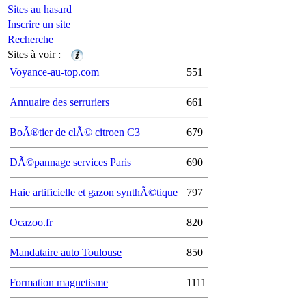
Sites au hasard
Inscrire un site
Recherche
Sites à voir :
Voyance-au-top.com
551
Annuaire des serruriers
661
BoÃ®tier de clÃ© citroen C3
679
DÃ©pannage services Paris
690
Haie artificielle et gazon synthÃ©tique
797
Ocazoo.fr
820
Mandataire auto Toulouse
850
Formation magnetisme
1111