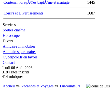
Contenant dragÃ©es baptÃªme et mariage
1445
Loisirs et Divertissements
1687
Services
Sorties cinéma
Horoscope
Divers
Annuaire Immobilier
Annuaires partenaires
Cyberpole.fr en favori
Contact
Jeudi 06 Août 2026
3184 sites inscrits
414 rubriques
Accueil
=>
Vacances et Voyages
=>
Discounteurs