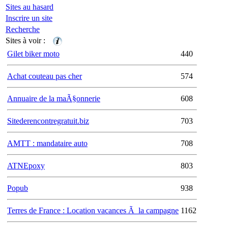
Sites au hasard
Inscrire un site
Recherche
Sites à voir :
Gilet biker moto
440
Achat couteau pas cher
574
Annuaire de la maÃ§onnerie
608
Sitederencontregratuit.biz
703
AMTT : mandataire auto
708
ATNEpoxy
803
Popub
938
Terres de France : Location vacances Ã la campagne
1162