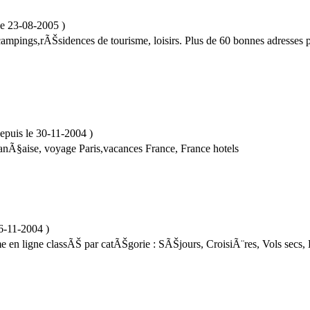
le
23-08-2005
)
 campings,rÃŠsidences de tourisme, loisirs. Plus de 60 bonnes adresses
epuis le
30-11-2004
)
anÃ§aise, voyage Paris,vacances France, France hotels
6-11-2004
)
me en ligne classÃŠ par catÃŠgorie : SÃŠjours, CroisiÃ¨res, Vols secs,