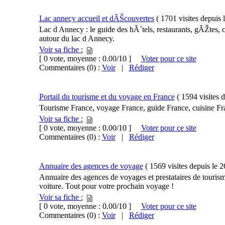
Lac annecy accueil et dÃŠcouvertes
(
1701 visites
depuis 
Lac d Annecy : le guide des hÃ´tels, restaurants, gÃŽtes,
autour du lac d Annecy.
Voir sa fiche :
[ 0 vote, moyenne : 0.00/10 ]
Voter pour ce site
Commentaires (0) :
Voir
|
Rédiger
Portail du tourisme et du voyage en France
(
1594 visites
d
Tourisme France, voyage France, guide France, cuisine Fr
Voir sa fiche :
[ 0 vote, moyenne : 0.00/10 ]
Voter pour ce site
Commentaires (0) :
Voir
|
Rédiger
Annuaire des agences de voyage
(
1569 visites
depuis le
2
Annuaire des agences de voyages et prestataires de touris
voiture. Tout pour votre prochain voyage !
Voir sa fiche :
[ 0 vote, moyenne : 0.00/10 ]
Voter pour ce site
Commentaires (0) :
Voir
|
Rédiger