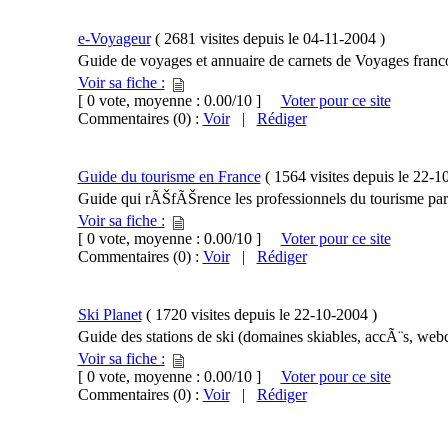
e-Voyageur
(
2681 visites
depuis le
04-11-2004
)
Guide de voyages et annuaire de carnets de Voyages fran
Voir sa fiche :
[ 0 vote, moyenne : 0.00/10 ]
Voter pour ce site
Commentaires (0) :
Voir
|
Rédiger
Guide du tourisme en France
(
1564 visites
depuis le
22-1
Guide qui rÃŠfÃŠrence les professionnels du tourisme par
Voir sa fiche :
[ 0 vote, moyenne : 0.00/10 ]
Voter pour ce site
Commentaires (0) :
Voir
|
Rédiger
Ski Planet
(
1720 visites
depuis le
22-10-2004
)
Guide des stations de ski (domaines skiables, accÃ¨s, webcam
Voir sa fiche :
[ 0 vote, moyenne : 0.00/10 ]
Voter pour ce site
Commentaires (0) :
Voir
|
Rédiger