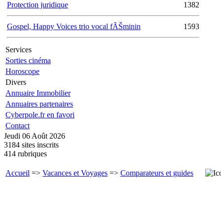
Protection juridique
1382
Gospel, Happy Voices trio vocal fÃŠminin
1593
Services
Sorties cinéma
Horoscope
Divers
Annuaire Immobilier
Annuaires partenaires
Cyberpole.fr en favori
Contact
Jeudi 06 Août 2026
3184 sites inscrits
414 rubriques
Accueil
=>
Vacances et Voyages
=>
Comparateurs et guides