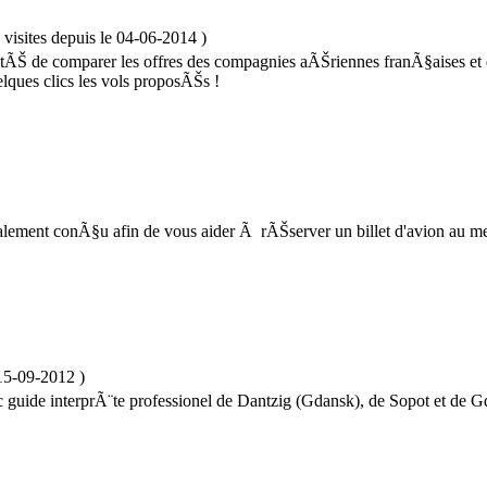
visites
depuis le
04-06-2014
)
ilitÃŠ de comparer les offres des compagnies aÃŠriennes franÃ§aises 
ques clics les vols proposÃŠs !
ement conÃ§u afin de vous aider Ã rÃŠserver un billet d'avion au mei
15-09-2012
)
vec guide interprÃ¨te professionel de Dantzig (Gdansk), de Sopot et de 