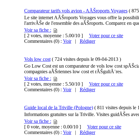
Comparateur tarifs vols avion - AÃŠroports Voyages
(
875 
Le site internet AÃŠroports Voyages vous offre la possib
l'arrivÃŠe de l'ensemble des aÃŠroports. Comparez en quel
Voir sa fiche :
[ 2 votes, moyenne : 5.00/10 ]
Voter pour ce site
Commentaires (0) :
Voir
|
Rédiger
Vols low cost
(
724 visites
depuis le
09-04-2013
)
Go Low Cost est un comparateur de vols low cost spÃŠcial
compagnies aÃŠriennes low cost et rÃŠguliÃ¨res.
Voir sa fiche :
[ 2 votes, moyenne : 5.50/10 ]
Voter pour ce site
Commentaires (0) :
Voir
|
Rédiger
Guide local de la Triville (Pologne)
(
811 visites
depuis le
Informations gratuites sur la Triville. Visites guidÃŠes a
Voir sa fiche :
[ 0 vote, moyenne : 0.00/10 ]
Voter pour ce site
Commentaires (0) :
Voir
|
Rédiger