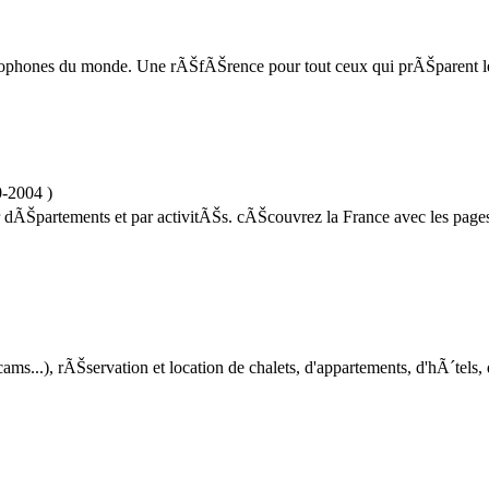
cophones du monde. Une rÃŠfÃŠrence pour tout ceux qui prÃŠparent l
0-2004
)
 dÃŠpartements et par activitÃŠs. cÃŠcouvrez la France avec les pages
s...), rÃŠservation et location de chalets, d'appartements, d'hÃ´tels, d