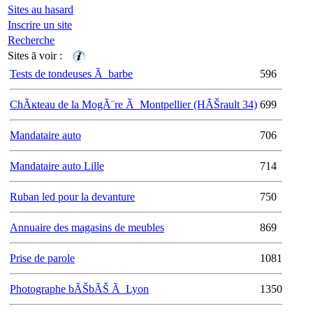
Sites au hasard
Inscrire un site
Recherche
Sites ā voir :
Tests de tondeuses Ã barbe
596
ChÃĸteau de la MogÃ¨re Ã Montpellier (HÃŠrault 34)
699
Mandataire auto
706
Mandataire auto Lille
714
Ruban led pour la devanture
750
Annuaire des magasins de meubles
869
Prise de parole
1081
Photographe bÃŠbÃŠ Ã Lyon
1350