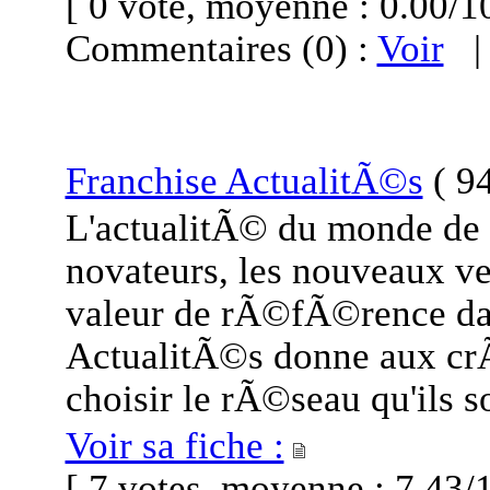
[ 0 vote, moyenne : 0.00
Commentaires (0) :
Voir
Franchise ActualitÃ©s
(
94
L'actualitÃ© du monde de l
novateurs, les nouveaux ve
valeur de rÃ©fÃ©rence dan
ActualitÃ©s donne aux cr
choisir le rÃ©seau qu'ils s
Voir sa fiche :
[ 7 votes, moyenne : 7.4