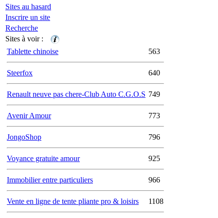
Sites au hasard
Inscrire un site
Recherche
Sites à voir :
Tablette chinoise
563
Steerfox
640
Renault neuve pas chere-Club Auto C.G.O.S
749
Avenir Amour
773
JongoShop
796
Voyance gratuite amour
925
Immobilier entre particuliers
966
Vente en ligne de tente pliante pro & loisirs
1108