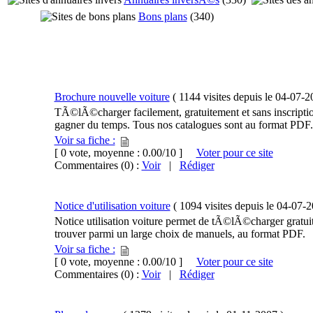
Bons plans
(
340
)
Brochure nouvelle voiture
(
1144 visites
depuis le
04-07-
TÃ©lÃ©charger facilement, gratuitement et sans inscription
gagner du temps. Tous nos catalogues sont au format PDF.
Voir sa fiche :
[ 0 vote, moyenne : 0.00/10 ]
Voter pour ce site
Commentaires (0) :
Voir
|
Rédiger
Notice d'utilisation voiture
(
1094 visites
depuis le
04-07-
Notice utilisation voiture permet de tÃ©lÃ©charger gratu
trouver parmi un large choix de manuels, au format PDF.
Voir sa fiche :
[ 0 vote, moyenne : 0.00/10 ]
Voter pour ce site
Commentaires (0) :
Voir
|
Rédiger