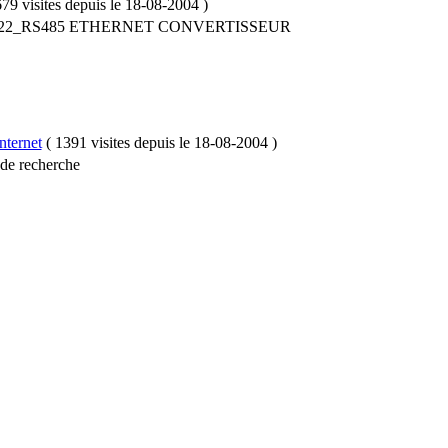
79 visites
depuis le
18-08-2004
)
32_RS422_RS485 ETHERNET CONVERTISSEUR
nternet
(
1391 visites
depuis le
18-08-2004
)
 de recherche