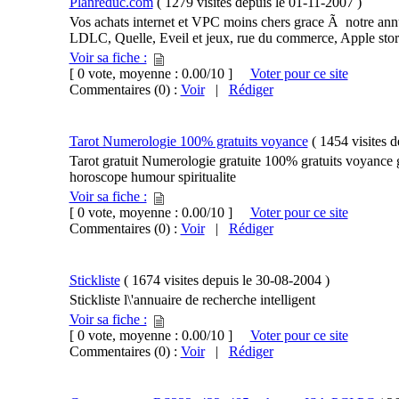
Planreduc.com
(
1279 visites
depuis le
01-11-2007
)
Vos achats internet et VPC moins chers grace Ã notre ann
LDLC, Quelle, Eveil et jeux, rue du commerce, Apple stor
Voir sa fiche :
[ 0 vote, moyenne : 0.00/10 ]
Voter pour ce site
Commentaires (0) :
Voir
|
Rédiger
Tarot Numerologie 100% gratuits voyance
(
1454 visites
d
Tarot gratuit Numerologie gratuite 100% gratuits voyance gra
horoscope humour spiritualite
Voir sa fiche :
[ 0 vote, moyenne : 0.00/10 ]
Voter pour ce site
Commentaires (0) :
Voir
|
Rédiger
Stickliste
(
1674 visites
depuis le
30-08-2004
)
Stickliste l\'annuaire de recherche intelligent
Voir sa fiche :
[ 0 vote, moyenne : 0.00/10 ]
Voter pour ce site
Commentaires (0) :
Voir
|
Rédiger