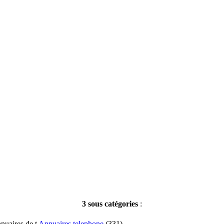
3 sous catégories
:
Annuaires telephone
(
331
)