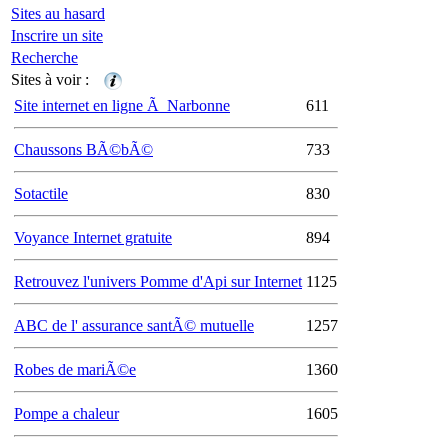
Sites au hasard
Inscrire un site
Recherche
Sites à voir :
Site internet en ligne Ã Narbonne
611
Chaussons BÃ©bÃ©
733
Sotactile
830
Voyance Internet gratuite
894
Retrouvez l'univers Pomme d'Api sur Internet
1125
ABC de l' assurance santÃ© mutuelle
1257
Robes de mariÃ©e
1360
Pompe a chaleur
1605