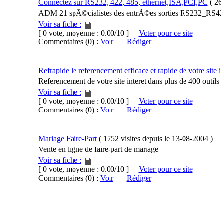
Connectez sur RS232, 422, 485, ethernet,ISA,PCI,PC
(
26
ADM 21 spÃ©cialistes des entrÃ©es sorties RS2
Voir sa fiche :
[ 0 vote, moyenne : 0.00/10 ]
Voter pour ce site
Commentaires (0) :
Voir
|
Rédiger
Refrapide le referencement efficace et rapide de votre site i
Referencement de votre site interet dans plus de 400 outils
Voir sa fiche :
[ 0 vote, moyenne : 0.00/10 ]
Voter pour ce site
Commentaires (0) :
Voir
|
Rédiger
Mariage Faire-Part
(
1752 visites
depuis le
13-08-2004
)
Vente en ligne de faire-part de mariage
Voir sa fiche :
[ 0 vote, moyenne : 0.00/10 ]
Voter pour ce site
Commentaires (0) :
Voir
|
Rédiger