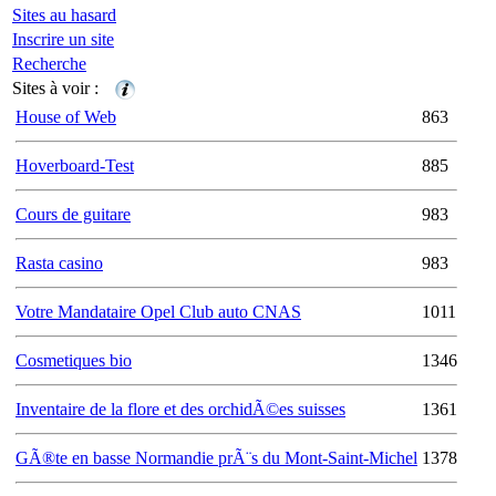
Sites au hasard
Inscrire un site
Recherche
Sites à voir :
House of Web
863
Hoverboard-Test
885
Cours de guitare
983
Rasta casino
983
Votre Mandataire Opel Club auto CNAS
1011
Cosmetiques bio
1346
Inventaire de la flore et des orchidÃ©es suisses
1361
GÃ®te en basse Normandie prÃ¨s du Mont-Saint-Michel
1378