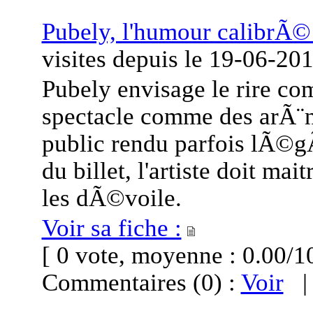
Pubely, l'humour calibrÃ©
visites
depuis le
19-06-20
Pubely envisage le rire co
spectacle comme des arÃ¨n
public rendu parfois lÃ©gÃ
du billet, l'artiste doit mai
les dÃ©voile.
Voir sa fiche :
[ 0 vote, moyenne : 0.00
Commentaires (0) :
Voir