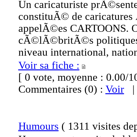
Un caricaturiste prÃ©sent
constituÃ© de caricatures 
appelÃ©es CARTOONS. On
cÃ©lÃ©britÃ©s politiques,
niveau international, nation
Voir sa fiche :
[ 0 vote, moyenne : 0.00
Commentaires (0) :
Voir
Humours
(
1311 visites
de