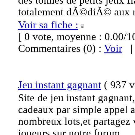
des tonnes de petits jeux f
totalement dÃ©diÃ© aux m
Voir sa fiche :
[ 0 vote, moyenne : 0.00
Commentaires (0) :
Voir
Jeu instant gagnant
(
937 v
Site de jeu instant gagnant,
cadeaux par simple appel 
nombreux lots,et partagez 
joueurs sur notre forum.