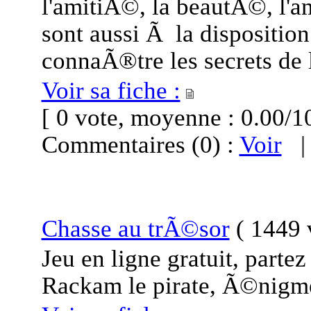
l'amitiÃ©, la beautÃ©, l'am
sont aussi Ã la disposition
connaÃ®tre les secrets de 
Voir sa fiche :
[ 0 vote, moyenne : 0.00
Commentaires (0) :
Voir
Chasse au trÃ©sor
(
1449 v
Jeu en ligne gratuit, part
Rackam le pirate, Ã©nigmes