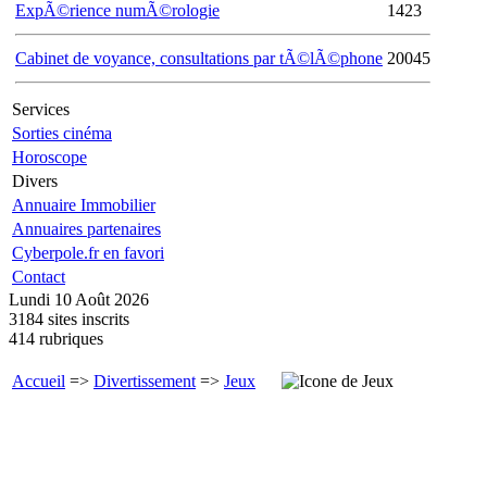
ExpÃ©rience numÃ©rologie
1423
Cabinet de voyance, consultations par tÃ©lÃ©phone
20045
Services
Sorties cinéma
Horoscope
Divers
Annuaire Immobilier
Annuaires partenaires
Cyberpole.fr en favori
Contact
Lundi 10 Août 2026
3184 sites inscrits
414 rubriques
Accueil
=>
Divertissement
=>
Jeux