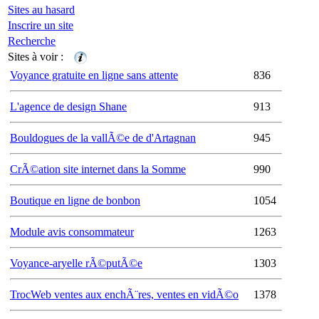
Sites au hasard
Inscrire un site
Recherche
Sites à voir :
Voyance gratuite en ligne sans attente
836
L'agence de design Shane
913
Bouldogues de la vallÃ©e de d'Artagnan
945
CrÃ©ation site internet dans la Somme
990
Boutique en ligne de bonbon
1054
Module avis consommateur
1263
Voyance-aryelle rÃ©putÃ©e
1303
TrocWeb ventes aux enchÃ¨res, ventes en vidÃ©o
1378