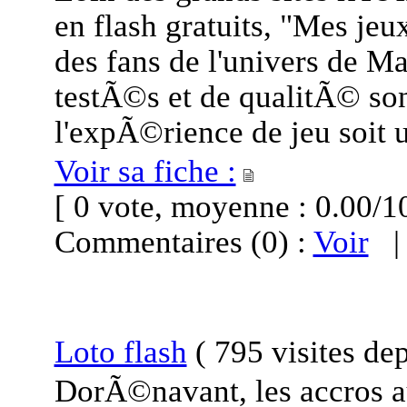
en flash gratuits, "Mes je
des fans de l'univers de Mar
testÃ©s et de qualitÃ© son
l'expÃ©rience de jeu soit 
Voir sa fiche :
[ 0 vote, moyenne : 0.00
Commentaires (0) :
Voir
Loto flash
(
795 visites
dep
DorÃ©navant, les accros au